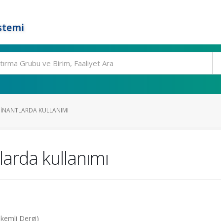
stemi
MINANTLARDA KULLANIMI
arda kullanımı
akemli Dergi)