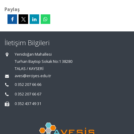
Paylaş
İletişim Bilgileri
Yenidoğan Mahallesi
Turhan Baytop Sokak No:1 38280
TALAS / KAYSERİ
aves@erciyes.edu.tr
0 352 207 66 66
0 352 207 66 67
0 352 437 49 31