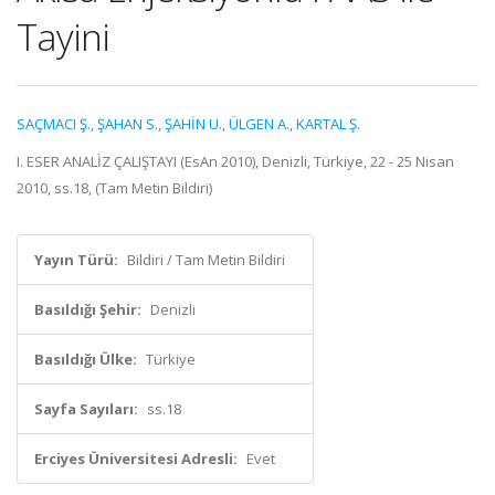
Tayini
SAÇMACI Ş.
,
ŞAHAN S.
,
ŞAHİN U.
,
ÜLGEN A.
,
KARTAL Ş.
I. ESER ANALİZ ÇALIŞTAYI (EsAn 2010), Denizli, Türkiye, 22 - 25 Nisan
2010, ss.18, (Tam Metin Bildiri)
Yayın Türü:
Bildiri / Tam Metin Bildiri
Basıldığı Şehir:
Denizli
Basıldığı Ülke:
Türkiye
Sayfa Sayıları:
ss.18
Erciyes Üniversitesi Adresli:
Evet