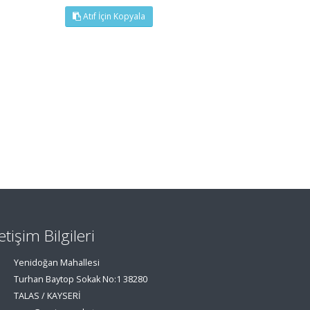
Atıf İçin Kopyala
letişim Bilgileri
Yenidoğan Mahallesi
Turhan Baytop Sokak No:1 38280
TALAS / KAYSERİ