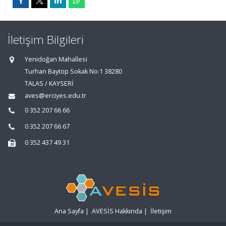
İletişim Bilgileri
Yenidoğan Mahallesi
Turhan Baytop Sokak No:1 38280
TALAS / KAYSERİ
aves@erciyes.edu.tr
0 352 207 66 66
0 352 207 66 67
0 352 437 49 31
Ana Sayfa
|
AVESİS Hakkında
|
İletişim