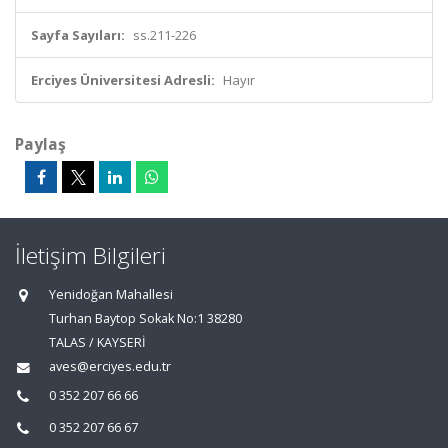
Sayfa Sayıları:
ss.211-226
Erciyes Üniversitesi Adresli:
Hayır
Paylaş
İletişim Bilgileri
Yenidoğan Mahallesi
Turhan Baytop Sokak No:1 38280
TALAS / KAYSERİ
aves@erciyes.edu.tr
0 352 207 66 66
0 352 207 66 67