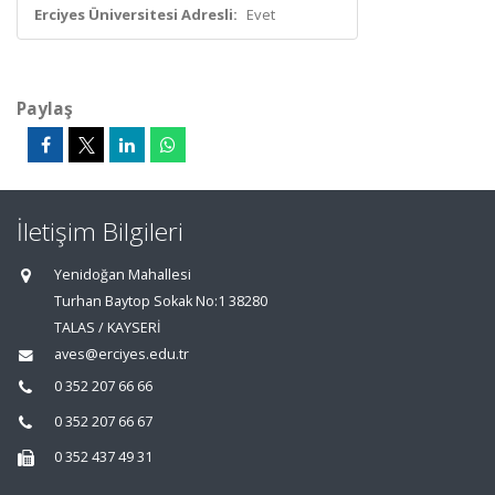
Erciyes Üniversitesi Adresli:
Evet
Paylaş
İletişim Bilgileri
Yenidoğan Mahallesi
Turhan Baytop Sokak No:1 38280
TALAS / KAYSERİ
aves@erciyes.edu.tr
0 352 207 66 66
0 352 207 66 67
0 352 437 49 31