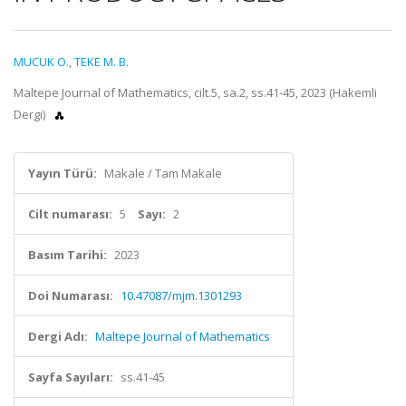
MUCUK O.
,
TEKE M. B.
Maltepe Journal of Mathematics, cilt.5, sa.2, ss.41-45, 2023 (Hakemli
Dergi)
Yayın Türü:
Makale / Tam Makale
Cilt numarası:
5
Sayı:
2
Basım Tarihi:
2023
Doi Numarası:
10.47087/mjm.1301293
Dergi Adı:
Maltepe Journal of Mathematics
Sayfa Sayıları:
ss.41-45