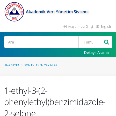
Akademik Veri Yönetim Sistemi
Araştırmacı Girişi
English
Ara
Detaylı Arama
ANA SAYFA
SON EKLENEN YAYINLAR
1-ethyl-3-(2-
phenylethyl)benzimidazole-
2-selone