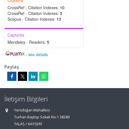
Citations
CrossRef - Citation Indexes:
10
CrossRef - Citation Indexes:
3
Scopus - Citation Indexes:
13
Captures
Mendeley - Readers:
5
-
see details
Paylaş
İletişim Bilgileri
Yenidoğan Mahallesi
Turhan Baytop Sokak No:1 38280
TALAS / KAYSERİ