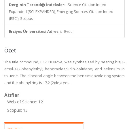
Derginin Tarandığı İndeksler:
Science Citation Index
Expanded (SCI-EXPANDED), Emerging Sources Citation Index
(ESCI), Scopus
Erciyes Üniversitesi Adresli:
Evet
Özet
The title compound, C17H18N2Se, was synthesized by heating bis[1-
ethyl-3-(2-phenylethyl) benzimidazolidin-2-ylidene] and selenium in
toluene. The dihedral angle between the benzimidazole ring system
and the phenyl ring is 17.2 (2)degrees.
Atıflar
Web of Science: 12
Scopus: 13