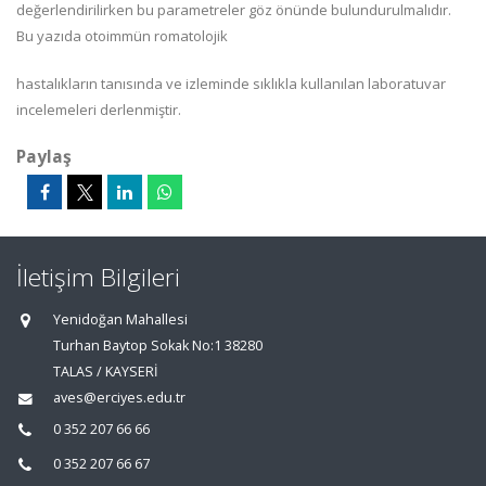
değerlendirilirken bu parametreler göz önünde bulundurulmalıdır.
Bu yazıda otoimmün romatolojik
hastalıkların tanısında ve izleminde sıklıkla kullanılan laboratuvar
incelemeleri derlenmiştir.
Paylaş
İletişim Bilgileri
Yenidoğan Mahallesi
Turhan Baytop Sokak No:1 38280
TALAS / KAYSERİ
aves@erciyes.edu.tr
0 352 207 66 66
0 352 207 66 67