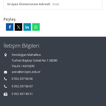
Erciyes Üniversitesi Adresli:
Evet
Paylaş
İletişim Bilgileri
Yenidoğan Mahallesi
Turhan Baytop Sokak No:1 38280
TALAS / KAYSERİ
aves@erciyes.edu.tr
0 352 207 66 66
0 352 207 66 67
0 352 437 49 31