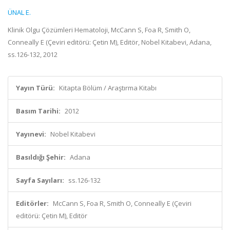
ÜNAL E.
Klinik Olgu Çözümleri Hematoloji, McCann S, Foa R, Smith O,
Conneally E (Çeviri editörü: Çetin M), Editör, Nobel Kitabevi, Adana,
ss.126-132, 2012
Yayın Türü:
Kitapta Bölüm / Araştırma Kitabı
Basım Tarihi:
2012
Yayınevi:
Nobel Kitabevi
Basıldığı Şehir:
Adana
Sayfa Sayıları:
ss.126-132
Editörler:
McCann S, Foa R, Smith O, Conneally E (Çeviri
editörü: Çetin M), Editör