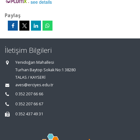
-
see details
Paylaş
İletişim Bilgileri
Yenidoğan Mahallesi
Turhan Baytop Sokak No:1 38280
TALAS / KAYSERİ
aves@erciyes.edu.tr
0 352 207 66 66
0 352 207 66 67
0 352 437 49 31