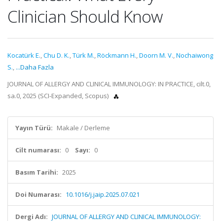
Clinician Should Know
Kocatürk E.
,
Chu D. K.
,
Türk M.
,
Röckmann H.
,
Doorn M. V.
,
Nochaiwong
S.
,
...Daha Fazla
JOURNAL OF ALLERGY AND CLINICAL IMMUNOLOGY: IN PRACTICE, cilt.0,
sa.0, 2025 (SCI-Expanded, Scopus)
Yayın Türü:
Makale / Derleme
Cilt numarası:
0
Sayı:
0
Basım Tarihi:
2025
Doi Numarası:
10.1016/j.jaip.2025.07.021
Dergi Adı:
JOURNAL OF ALLERGY AND CLINICAL IMMUNOLOGY: