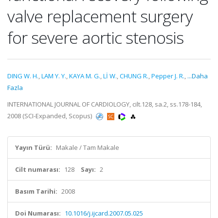
valve replacement surgery
for severe aortic stenosis
DING W. H.
,
LAM Y. Y.
,
KAYA M. G.
,
Lİ W.
,
CHUNG R.
,
Pepper J. R.
,
...Daha
Fazla
INTERNATIONAL JOURNAL OF CARDIOLOGY, cilt.128, sa.2, ss.178-184,
2008 (SCI-Expanded, Scopus)
Yayın Türü:
Makale / Tam Makale
Cilt numarası:
128
Sayı:
2
Basım Tarihi:
2008
Doi Numarası:
10.1016/j.ijcard.2007.05.025