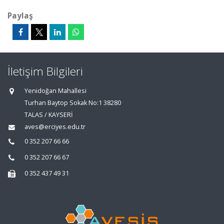
Paylaş
İletişim Bilgileri
Yenidoğan Mahallesi
Turhan Baytop Sokak No:1 38280
TALAS / KAYSERİ
aves@erciyes.edu.tr
0 352 207 66 66
0 352 207 66 67
0 352 437 49 31