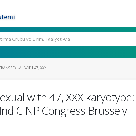
stemi
RANSSEXUAL WITH 47, XXX ...
xual with 47, XXX karyotype: 
IInd CINP Congress Brussely