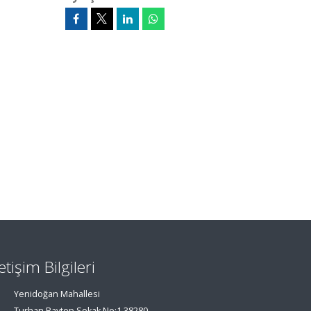
letişim Bilgileri
Yenidoğan Mahallesi
Turhan Baytop Sokak No:1 38280