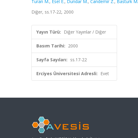
Turan M.
,
Esel E.
,
Dundar M.
,
Candemir Z.
,
Basturk M
Diğer, ss.17-22, 2000
Yayın Türü:
Diğer Yayınlar / Diğer
Basım Tarihi:
2000
Sayfa Sayıları:
ss.17-22
Erciyes Üniversitesi Adresli:
Evet