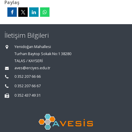
Paylaş
İletişim Bilgileri
Yenidoğan Mahallesi
Turhan Baytop Sokak No:1 38280
TALAS / KAYSERİ
aves@erciyes.edu.tr
0 352 207 66 66
0 352 207 66 67
0 352 437 49 31