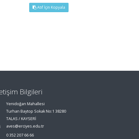
Atıf İçin Kopyala
letişim Bilgileri
Yenidoğan Mahallesi
Turhan Baytop Sokak No:1 38280
TALAS / KAYSERİ
aves@erciyes.edu.tr
0 352 207 66 66