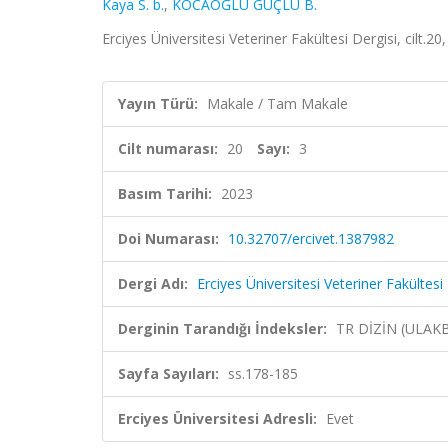
Kaya S. b.
,
KOCAOĞLU GÜÇLÜ B.
Erciyes Üniversitesi Veteriner Fakültesi Dergisi, cilt.2
Yayın Türü:
Makale / Tam Makale
Cilt numarası:
20
Sayı:
3
Basım Tarihi:
2023
Doi Numarası:
10.32707/ercivet.1387982
Dergi Adı:
Erciyes Üniversitesi Veteriner Fakültesi
Derginin Tarandığı İndeksler:
TR DİZİN (ULAK
Sayfa Sayıları:
ss.178-185
Erciyes Üniversitesi Adresli:
Evet