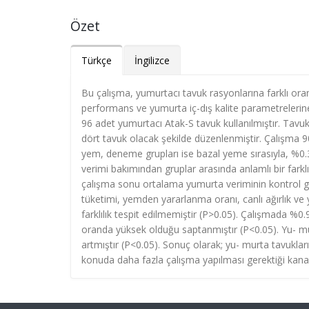
Özet
Türkçe
İngilizce
Bu çalışma, yumurtacı tavuk rasyonlarına farklı oran
performans ve yumurta iç-dış kalite parametrelerine
96 adet yumurtacı Atak-S tavuk kullanılmıştır. Tavukla
dört tavuk olacak şekilde düzenlenmiştir. Çalışma 
yem, deneme grupları ise bazal yeme sırasıyla, %0
verimi bakımından gruplar arasında anlamlı bir fark
çalışma sonu ortalama yumurta veriminin kontrol g
tüketimi, yemden yararlanma oranı, canlı ağırlık ve
farklılık tespit edilmemiştir (P>0.05). Çalışmada %
oranda yüksek olduğu saptanmıştır (P<0.05). Yu- m
artmıştır (P<0.05). Sonuç olarak; yu- murta tavuklar
konuda daha fazla çalışma yapılması gerektiği kanaat