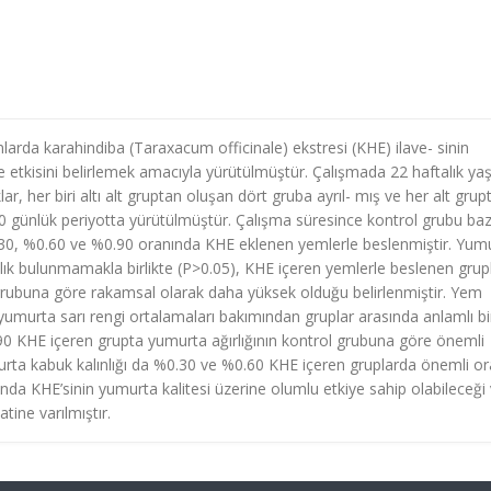
larda karahindiba (Taraxacum officinale) ekstresi (KHE) ilave- sinin
 etkisini belirlemek amacıyla yürütülmüştür. Çalışmada 22 haftalık yaş
r, her biri altı alt gruptan oluşan dört gruba ayrıl- mış ve her alt grup
90 günlük periyotta yürütülmüştür. Çalışma süresince kontrol grubu baz
.30, %0.60 ve %0.90 oranında KHE eklenen yemlerle beslenmiştir. Yum
lılık bulunmamakla birlikte (P>0.05), KHE içeren yemlerle beslenen grup
rubuna göre rakamsal olarak daha yüksek olduğu belirlenmiştir. Yem
 yumurta sarı rengi ortalamaları bakımından gruplar arasında anlamlı bi
0.90 KHE içeren grupta yumurta ağırlığının kontrol grubuna göre önemli
urta kabuk kalınlığı da %0.30 ve %0.60 KHE içeren gruplarda önemli o
ında KHE’sinin yumurta kalitesi üzerine olumlu etkiye sahip olabileceği
ine varılmıştır.