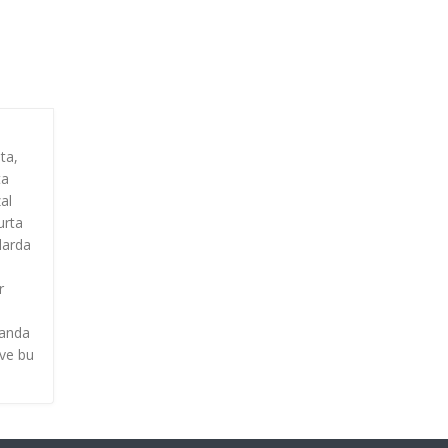
ta,
ta
al
urta
larda
r
randa
 ve bu