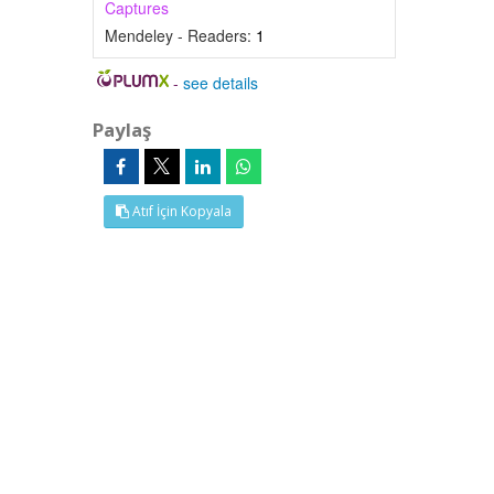
Captures
Mendeley - Readers:
1
-
see details
Paylaş
Atıf İçin Kopyala