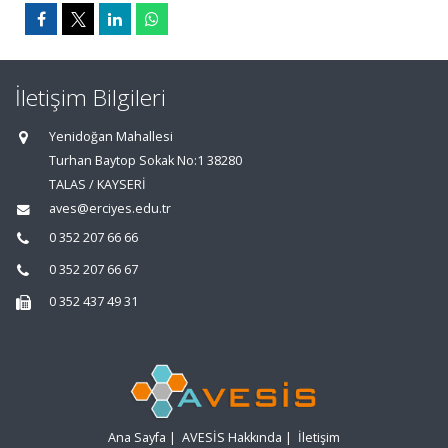
İletişim Bilgileri
Yenidoğan Mahallesi
Turhan Baytop Sokak No:1 38280
TALAS / KAYSERİ
aves@erciyes.edu.tr
0 352 207 66 66
0 352 207 66 67
0 352 437 49 31
Ana Sayfa
|
AVESİS Hakkında
|
İletişim