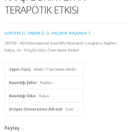
TERAPÖTIK ETKISI
GÖKTEPE Ö.
,
ÖNDER G. Ö.
,
YALÇIN B.
,
KALKAN K. T.
UMTEB - XIV International Scientific Research Congress, Naples,
İtalya, 14 - 15 Eylül 2023, (Tam Metin Bildiri)
Yayın Türü:
Bildiri / Tam Metin Bildiri
Basıldığı Şehir:
Naples
Basıldığı Ülke:
İtalya
Erciyes Üniversitesi Adresli:
Evet
Paylaş