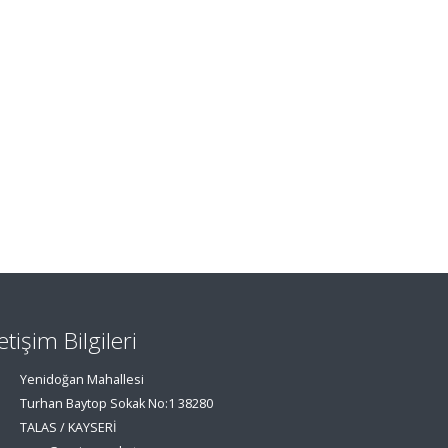
letişim Bilgileri
Yenidoğan Mahallesi
Turhan Baytop Sokak No:1 38280
TALAS / KAYSERİ