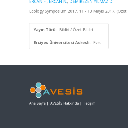
ERCAN F.
,
ERCAN N.
,
DEMİREZEN YILMAZ D.
Ecology Symposium 2017, 11 - 13 Mayıs 2017, (Özet Bi
Yayın Türü:
Bildiri / Özet Bildiri
Erciyes Üniversitesi Adresli:
Evet
Ana Sayfa
|
AVESİS Hakkında
|
İletişim