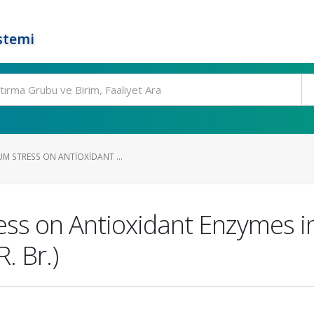
stemi
M STRESS ON ANTIOXIDANT ...
ess on Antioxidant Enzymes i
. Br.)