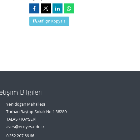
Atıf İçin Kopyala
letişim Bilgileri
Yenidoğan Mahallesi
Turhan Baytop Sokak No:1 38280
TALAS / KAYSERİ
aves@erciyes.edu.tr
0 352 207 66 66