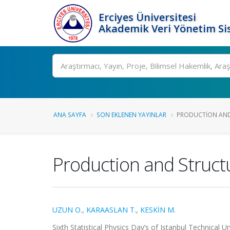
Erciyes Üniversitesi
Akademik Veri Yönetim Si
Ara
ANA SAYFA
SON EKLENEN YAYINLAR
PRODUCTION AND 
Production and Structur
UZUN O.
,
KARAASLAN T.
,
KESKİN M.
Sixth Statistical Physics Day’s of Istanbul Technical U