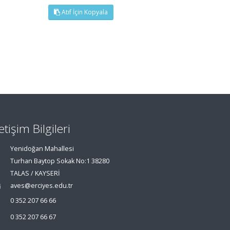
Atıf İçin Kopyala
letişim Bilgileri
Yenidoğan Mahallesi
Turhan Baytop Sokak No:1 38280
TALAS / KAYSERİ
aves@erciyes.edu.tr
0 352 207 66 66
0 352 207 66 67