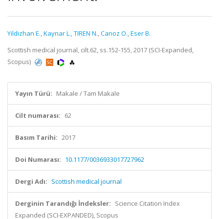
Yildizhan E.
,
Kaynar L.
,
TIREN N.
,
Canoz O.
,
Eser B.
Scottish medical journal, cilt.62, ss.152-155, 2017 (SCI-Expanded,
Scopus)
Yayın Türü:
Makale / Tam Makale
Cilt numarası:
62
Basım Tarihi:
2017
Doi Numarası:
10.1177/0036933017727962
Dergi Adı:
Scottish medical journal
Derginin Tarandığı İndeksler:
Science Citation Index
Expanded (SCI-EXPANDED), Scopus