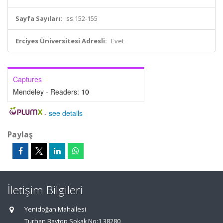
Sayfa Sayıları:
ss.152-155
Erciyes Üniversitesi Adresli:
Evet
Captures
Mendeley - Readers:
10
-
see details
Paylaş
İletişim Bilgileri
Yenidoğan Mahallesi
Turhan Baytop Sokak No:1 38280