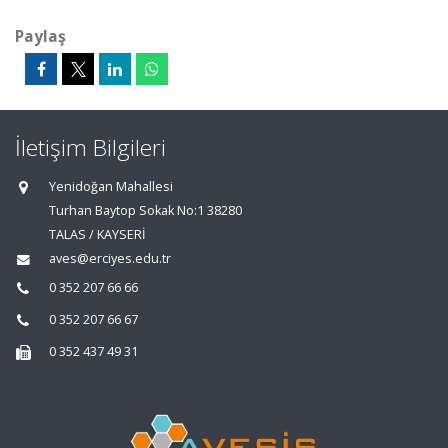
Paylaş
İletişim Bilgileri
Yenidoğan Mahallesi
Turhan Baytop Sokak No:1 38280
TALAS / KAYSERİ
aves@erciyes.edu.tr
0 352 207 66 66
0 352 207 66 67
0 352 437 49 31