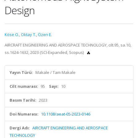
Design
Köse O.
,
Oktay T.
,
Özen E.
AIRCRAFT ENGINEERING AND AEROSPACE TECHNOLOGY, cilt.95, sa.10,
ss.1624-1632, 2023 (SCI-Expanded, Scopus)
Yayın Türü:
Makale / Tam Makale
Cilt numarası:
95
Sayı:
10
Basım Tarihi:
2023
Doi Numarası:
10.1108/aeat-05-2023-0146
Dergi Adı:
AIRCRAFT ENGINEERING AND AEROSPACE
TECHNOLOGY