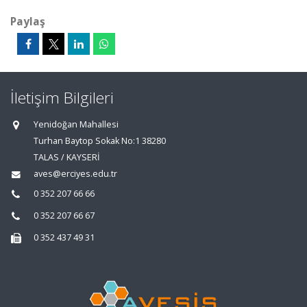
Paylaş
İletişim Bilgileri
Yenidoğan Mahallesi
Turhan Baytop Sokak No:1 38280
TALAS / KAYSERİ
aves@erciyes.edu.tr
0 352 207 66 66
0 352 207 66 67
0 352 437 49 31