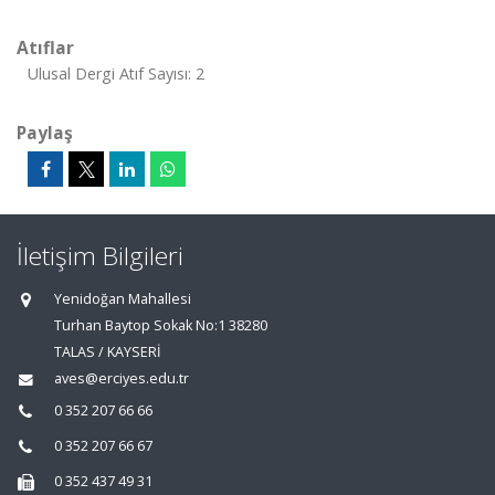
Atıflar
Ulusal Dergi Atıf Sayısı: 2
Paylaş
İletişim Bilgileri
Yenidoğan Mahallesi
Turhan Baytop Sokak No:1 38280
TALAS / KAYSERİ
aves@erciyes.edu.tr
0 352 207 66 66
0 352 207 66 67
0 352 437 49 31