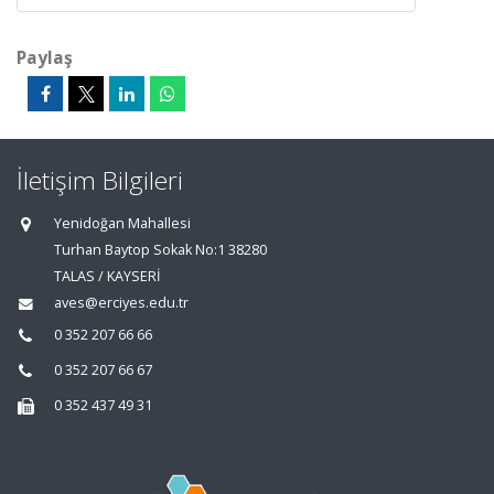
Paylaş
İletişim Bilgileri
Yenidoğan Mahallesi
Turhan Baytop Sokak No:1 38280
TALAS / KAYSERİ
aves@erciyes.edu.tr
0 352 207 66 66
0 352 207 66 67
0 352 437 49 31