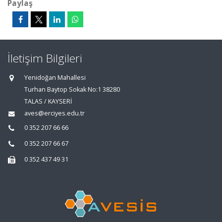
Paylaş
İletişim Bilgileri
Yenidoğan Mahallesi
Turhan Baytop Sokak No:1 38280
TALAS / KAYSERİ
aves@erciyes.edu.tr
0 352 207 66 66
0 352 207 66 67
0 352 437 49 31