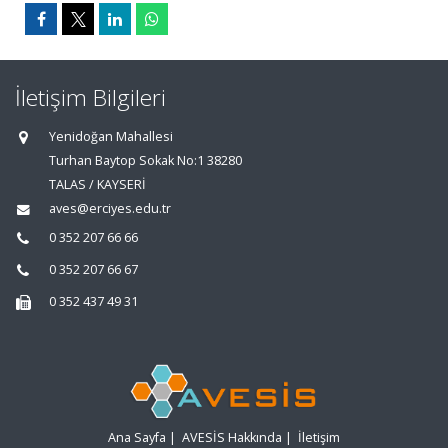
İletişim Bilgileri
Yenidoğan Mahallesi
Turhan Baytop Sokak No:1 38280
TALAS / KAYSERİ
aves@erciyes.edu.tr
0 352 207 66 66
0 352 207 66 67
0 352 437 49 31
Ana Sayfa
|
AVESİS Hakkında
|
İletişim