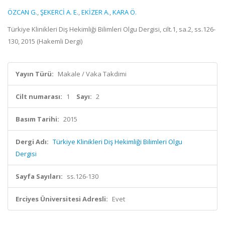
ÖZCAN G.
,
ŞEKERCİ A. E.
,
EKİZER A.
,
KARA Ö.
Türkiye Klinikleri Diş Hekimliği Bilimleri Olgu Dergisi, cilt.1, sa.2, ss.126-
130, 2015 (Hakemli Dergi)
Yayın Türü:
Makale / Vaka Takdimi
Cilt numarası:
1
Sayı:
2
Basım Tarihi:
2015
Dergi Adı:
Türkiye Klinikleri Diş Hekimliği Bilimleri Olgu
Dergisi
Sayfa Sayıları:
ss.126-130
Erciyes Üniversitesi Adresli:
Evet