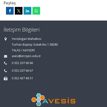
Paylaş
İletişim Bilgileri
Yenidoğan Mahallesi
Turhan Baytop Sokak No:1 38280
TALAS / KAYSERİ
aves@erciyes.edu.tr
0 352 207 66 66
0 352 207 66 67
0 352 437 49 31