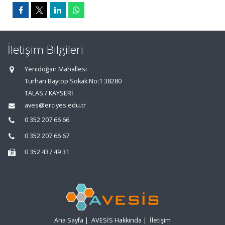
İletişim Bilgileri
Yenidoğan Mahallesi
Turhan Baytop Sokak No:1 38280
TALAS / KAYSERİ
aves@erciyes.edu.tr
0 352 207 66 66
0 352 207 66 67
0 352 437 49 31
Ana Sayfa
|
AVESİS Hakkında
|
İletişim