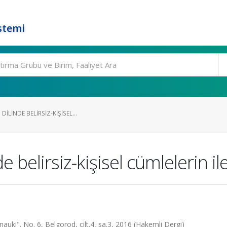
stemi
ILINDE BELIRSIZ-KIŞISEL...
 belirsiz-kişisel cümlelerin il
uki". No. 6, Belgorod, cilt.4, sa.3, 2016 (Hakemli Dergi)