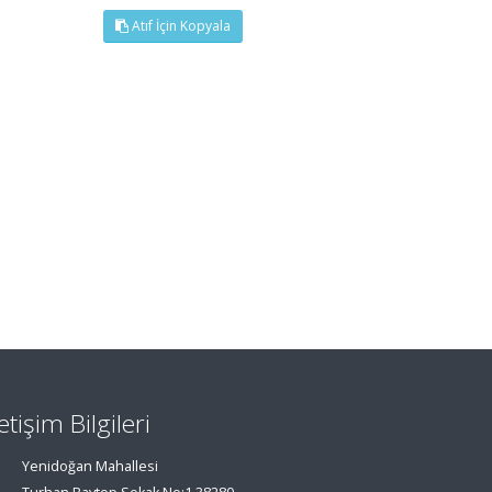
Atıf İçin Kopyala
letişim Bilgileri
Yenidoğan Mahallesi