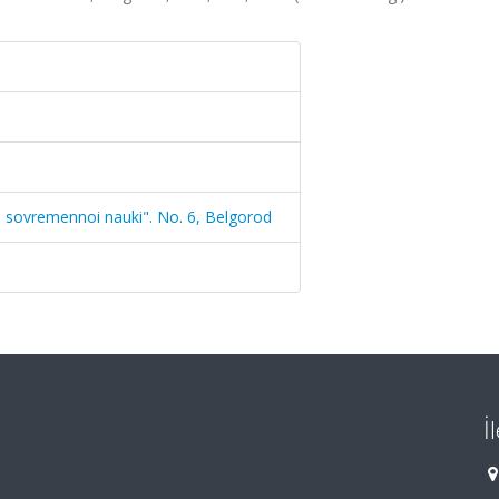
i sovremennoi nauki". No. 6, Belgorod
İ