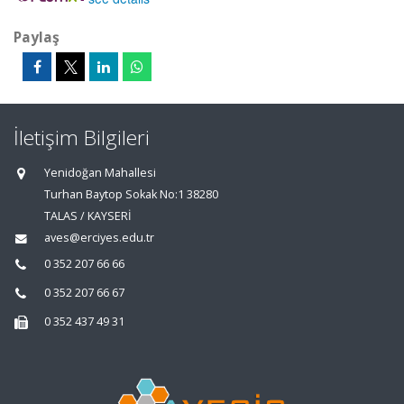
Paylaş
İletişim Bilgileri
Yenidoğan Mahallesi
Turhan Baytop Sokak No:1 38280
TALAS / KAYSERİ
aves@erciyes.edu.tr
0 352 207 66 66
0 352 207 66 67
0 352 437 49 31