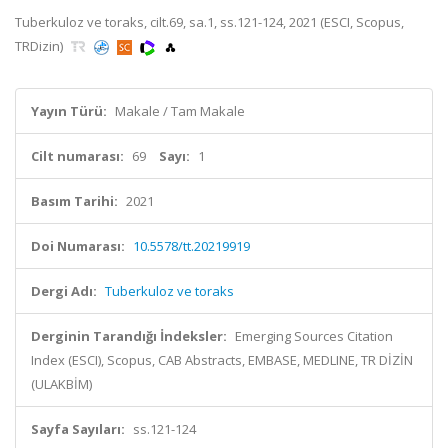
Tuberkuloz ve toraks, cilt.69, sa.1, ss.121-124, 2021 (ESCI, Scopus,
TRDizin)
Yayın Türü:
Makale / Tam Makale
Cilt numarası:
69
Sayı:
1
Basım Tarihi:
2021
Doi Numarası:
10.5578/tt.20219919
Dergi Adı:
Tuberkuloz ve toraks
Derginin Tarandığı İndeksler:
Emerging Sources Citation
Index (ESCI), Scopus, CAB Abstracts, EMBASE, MEDLINE, TR DİZİN
(ULAKBİM)
Sayfa Sayıları:
ss.121-124