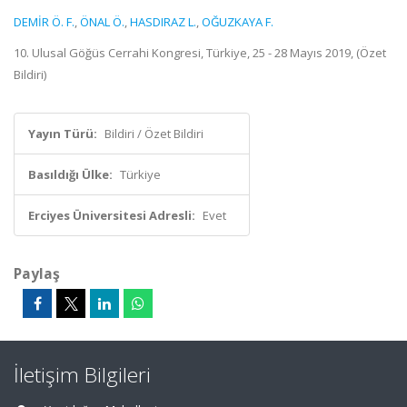
DEMİR Ö. F.
,
ÖNAL Ö.
,
HASDIRAZ L.
,
OĞUZKAYA F.
10. Ulusal Göğüs Cerrahi Kongresi, Türkiye, 25 - 28 Mayıs 2019, (Özet
Bildiri)
Yayın Türü:
Bildiri / Özet Bildiri
Basıldığı Ülke:
Türkiye
Erciyes Üniversitesi Adresli:
Evet
Paylaş
İletişim Bilgileri