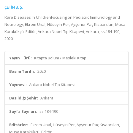
ÇETİN B. Ş.
Rare Diseases In ChildrenFocusing on Pediatric Immunology and
Neurology, Ekrem Unal, Hüseyin Per, Ayşenur Paç Kısaarslan, Musa
Karakükçü, Editör, Ankara Nobel Tıp Kitapevi, Ankara, ss.184-190,
2020
Yayın Türü:
Kitapta Bölüm / Mesleki Kitap
Basım Tarihi:
2020
Yayınevi:
Ankara Nobel Tıp Kitapevi
Basıldığı Şehir:
Ankara
Sayfa Sayıları:
ss.184-190
Editörler:
Ekrem Unal, Hüseyin Per, Ayşenur Paç Kısaarslan,
Musa Karakükçü, Editör