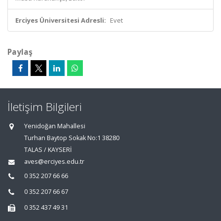
Erciyes Üniversitesi Adresli:
Evet
Paylaş
İletişim Bilgileri
Yenidoğan Mahallesi
Turhan Baytop Sokak No:1 38280
TALAS / KAYSERİ
aves@erciyes.edu.tr
0 352 207 66 66
0 352 207 66 67
0 352 437 49 31