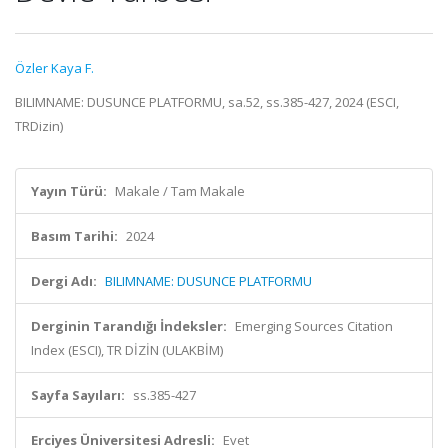
Özler Kaya F.
BILIMNAME: DUSUNCE PLATFORMU, sa.52, ss.385-427, 2024 (ESCI,
TRDizin)
Yayın Türü:
Makale / Tam Makale
Basım Tarihi:
2024
Dergi Adı:
BILIMNAME: DUSUNCE PLATFORMU
Derginin Tarandığı İndeksler:
Emerging Sources Citation
Index (ESCI), TR DİZİN (ULAKBİM)
Sayfa Sayıları:
ss.385-427
Erciyes Üniversitesi Adresli:
Evet