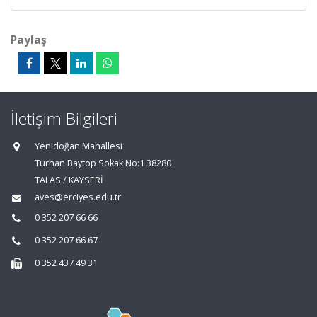
Paylaş
İletişim Bilgileri
Yenidoğan Mahallesi
Turhan Baytop Sokak No:1 38280
TALAS / KAYSERİ
aves@erciyes.edu.tr
0 352 207 66 66
0 352 207 66 67
0 352 437 49 31