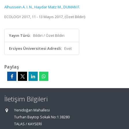
Alhussein A. I. N.
,
Haydar Matz M.
,
DUMAN F.
ECOLOGY 2017, 11 - 13 Mayıs 2017, (Özet Bildiri)
Yayın Türü:
Bildiri / Özet Bildiri
Erciyes Üniversitesi Adresli:
Evet
Paylaş
İletişim Bilgileri
Yenidoğan Mahallesi
Turhan Baytop Sokak No:1 38280
TALAS / KAYSERİ