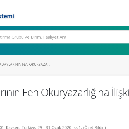
stemi
ADAYLARININ FEN OKURYAZA...
ının Fen Okuryazarlığına İlişk
), Kayseri, Türkiye, 29 - 31 Ocak 2020, ss.1, (Özet Bildiri)