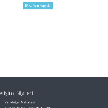
Atıf İçin Kopyala
letişim Bilgileri
Yenidoğan Mahallesi