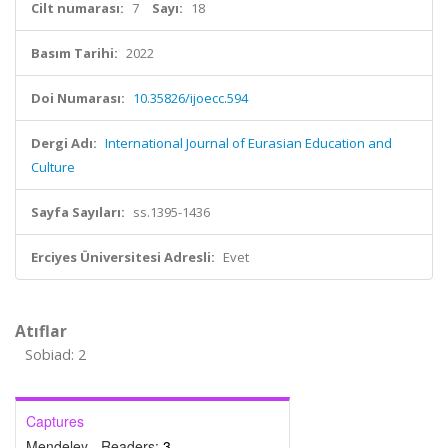
Cilt numarası:
7
Sayı:
18
Basım Tarihi:
2022
Doi Numarası:
10.35826/ijoecc.594
Dergi Adı:
International Journal of Eurasian Education and
Culture
Sayfa Sayıları:
ss.1395-1436
Erciyes Üniversitesi Adresli:
Evet
Atıflar
Sobiad: 2
Captures
Mendeley - Readers:
3