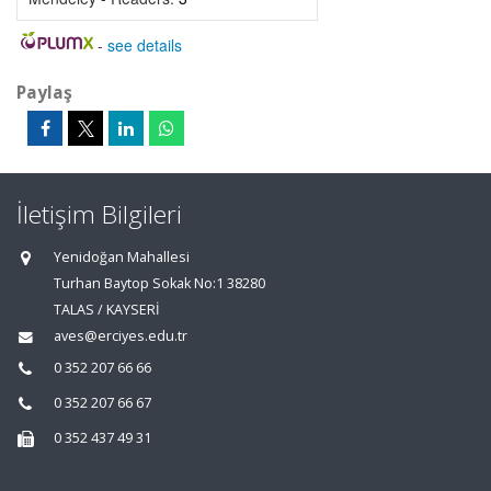
-
see details
Paylaş
İletişim Bilgileri
Yenidoğan Mahallesi
Turhan Baytop Sokak No:1 38280
TALAS / KAYSERİ
aves@erciyes.edu.tr
0 352 207 66 66
0 352 207 66 67
0 352 437 49 31