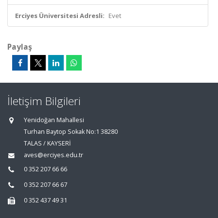
Erciyes Üniversitesi Adresli:
Evet
Paylaş
İletişim Bilgileri
Yenidoğan Mahallesi
Turhan Baytop Sokak No:1 38280
TALAS / KAYSERİ
aves@erciyes.edu.tr
0 352 207 66 66
0 352 207 66 67
0 352 437 49 31