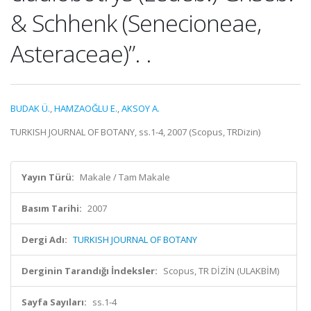
& Schhenk (Senecioneae,
Asteraceae)”. .
BUDAK Ü.
,
HAMZAOĞLU E.
,
AKSOY A.
TURKISH JOURNAL OF BOTANY, ss.1-4, 2007 (Scopus, TRDizin)
Yayın Türü:
Makale / Tam Makale
Basım Tarihi:
2007
Dergi Adı:
TURKISH JOURNAL OF BOTANY
Derginin Tarandığı İndeksler:
Scopus, TR DİZİN (ULAKBİM)
Sayfa Sayıları:
ss.1-4