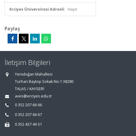
Erciyes Üniversitesi Adresli:
Hayır
Paylaş
İletişim Bilgileri
Yenidoğan Mahallesi
Turhan Baytop Sokak No:1 38280
TALAS / KAYSERİ
aves@erciyes.edu.tr
0 352 207 66 66
0 352 207 66 67
0 352 437 49 31