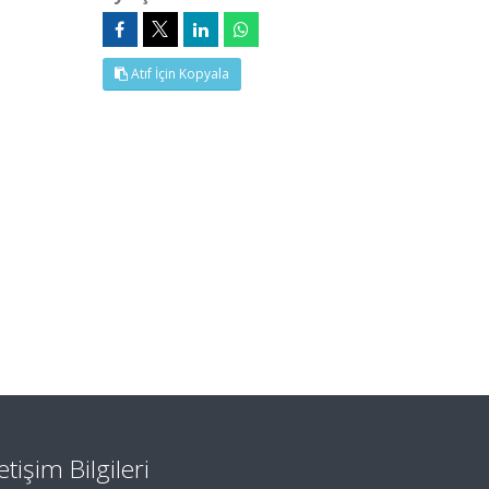
Atıf İçin Kopyala
letişim Bilgileri