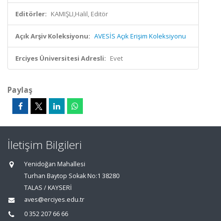
Editörler:
KAMIŞLI,Halil, Editör
Açık Arşiv Koleksiyonu:
AVESİS Açık Erişim Koleksiyonu
Erciyes Üniversitesi Adresli:
Evet
Paylaş
İletişim Bilgileri
Yenidoğan Mahallesi
Turhan Baytop Sokak No:1 38280
TALAS / KAYSERİ
aves@erciyes.edu.tr
0 352 207 66 66