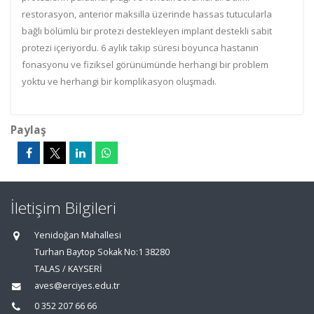
restorasyon, anterior maksilla üzerinde hassas tutucularla
bağlı bölümlü bir protezi destekleyen implant destekli sabit
protezi içeriyordu. 6 aylık takip süresi boyunca hastanın
fonasyonu ve fiziksel görünümünde herhangi bir problem
yoktu ve herhangi bir komplikasyon oluşmadı.
Paylaş
İletişim Bilgileri
Yenidoğan Mahallesi
Turhan Baytop Sokak No:1 38280
TALAS / KAYSERİ
aves@erciyes.edu.tr
0 352 207 66 66