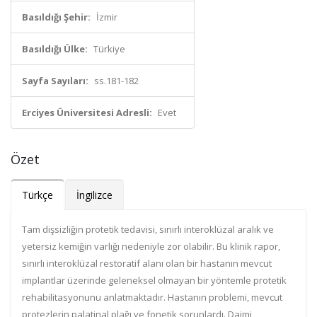
Basıldığı Şehir:
İzmir
Basıldığı Ülke:
Türkiye
Sayfa Sayıları:
ss.181-182
Erciyes Üniversitesi Adresli:
Evet
Özet
Türkçe
İngilizce
Tam dişsizliğin protetik tedavisi, sınırlı interoklüzal aralık ve
yetersiz kemiğin varlığı nedeniyle zor olabilir. Bu klinik rapor,
sınırlı interoklüzal restoratif alanı olan bir hastanın mevcut
implantlar üzerinde geleneksel olmayan bir yöntemle protetik
rehabilitasyonunu anlatmaktadır. Hastanın problemi, mevcut
protezlerin palatinal plağı ve fonetik sorunlardı. Daimi