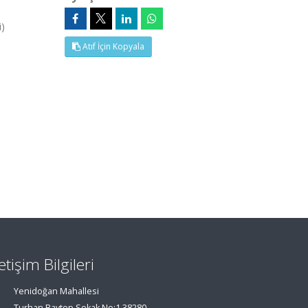
i)
Atıf İçin Kopyala
letişim Bilgileri
Yenidoğan Mahallesi
Turhan Baytop Sokak No:1 38280