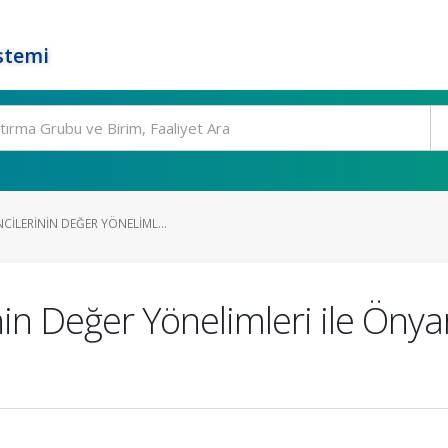
stemi
CILERININ DEĞER YÖNELIML...
nin Değer Yönelimleri ile Önya