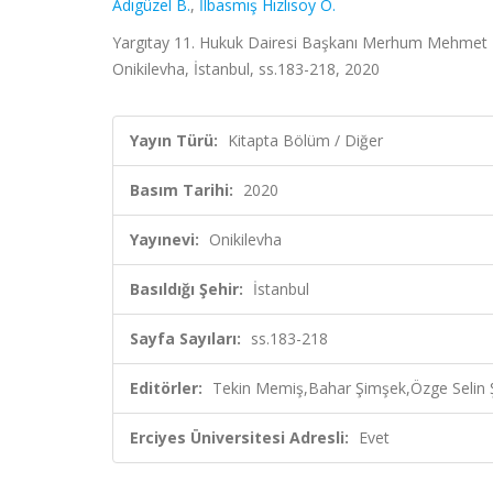
Adıgüzel B.
,
İlbasmış Hızlısoy Ö.
Yargıtay 11. Hukuk Dairesi Başkanı Merhum Mehmet K
Onikilevha, İstanbul, ss.183-218, 2020
Yayın Türü:
Kitapta Bölüm / Diğer
Basım Tarihi:
2020
Yayınevi:
Onikilevha
Basıldığı Şehir:
İstanbul
Sayfa Sayıları:
ss.183-218
Editörler:
Tekin Memiş,Bahar Şimşek,Özge Selin Ş
Erciyes Üniversitesi Adresli:
Evet