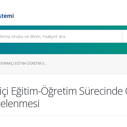
stemi
VRIMIÇI EĞITIM-ÖĞRETIM S...
çi Eğitim-Öğretim Sürecinde Ö
celenmesi