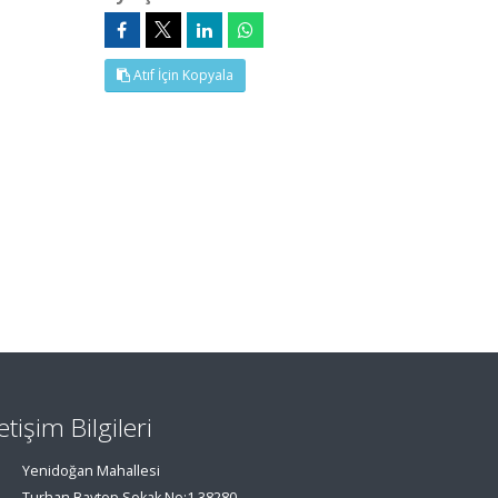
Atıf İçin Kopyala
letişim Bilgileri
Yenidoğan Mahallesi
Turhan Baytop Sokak No:1 38280