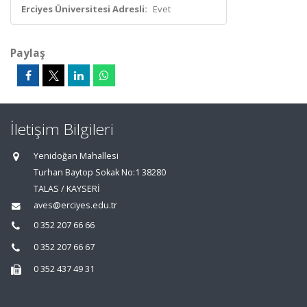
Erciyes Üniversitesi Adresli:
Evet
Paylaş
İletişim Bilgileri
Yenidoğan Mahallesi
Turhan Baytop Sokak No:1 38280
TALAS / KAYSERİ
aves@erciyes.edu.tr
0 352 207 66 66
0 352 207 66 67
0 352 437 49 31