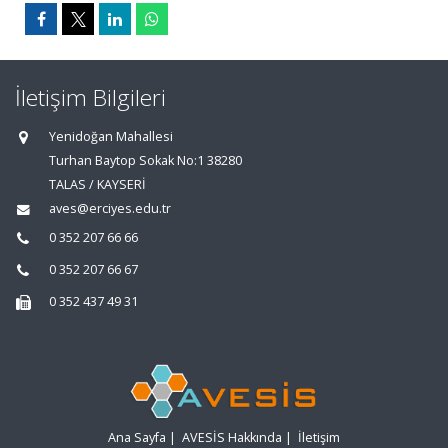
İletişim Bilgileri
Yenidoğan Mahallesi
Turhan Baytop Sokak No:1 38280
TALAS / KAYSERİ
aves@erciyes.edu.tr
0 352 207 66 66
0 352 207 66 67
0 352 437 49 31
Ana Sayfa
|
AVESİS Hakkında
|
İletişim