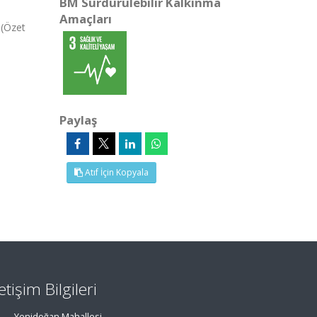
BM Sürdürülebilir Kalkınma
Amaçları
 (Özet
Paylaş
Atıf İçin Kopyala
letişim Bilgileri
Yenidoğan Mahallesi