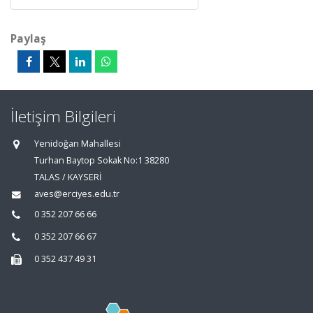
Paylaş
İletişim Bilgileri
Yenidoğan Mahallesi
Turhan Baytop Sokak No:1 38280
TALAS / KAYSERİ
aves@erciyes.edu.tr
0 352 207 66 66
0 352 207 66 67
0 352 437 49 31